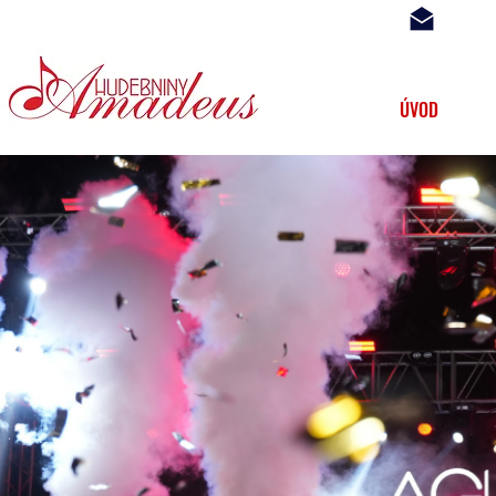
hud.a
... s Vámi již 20 let ...
ÚVOD