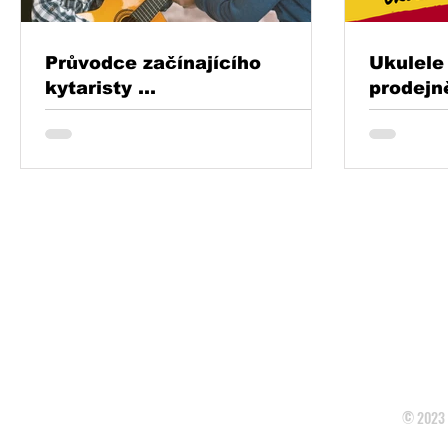
Průvodce začínajícího
Ukulele
kytaristy ...
prodejn
OBCHOD
HUDEB
PRONÁJEM STAGE, ZVUČENÍ
Prodejn
MALÝ AMADEUS
Hlavní 
NOVINKY
KONTAKT
© 2023 