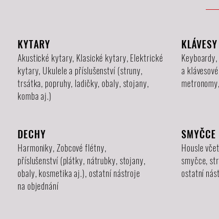
KYTARY
KLÁVESY
Akustické kytary, Klasické kytary, Elektrické
Keyboardy,
kytary, Ukulele
a příslušenství (struny,
a klávesov
trsátka, popruhy, ladičky, obaly, stojany,
metronomy, 
komba aj.)
DECHY
SMYČCE
Harmoniky, Zobcové
flétny,
Housle včet
příslušenství (plátky, nátrubky, stojany,
smyčce, str
obaly, kosmetika aj.), ostatní nástroje
ostatní nás
na objednání