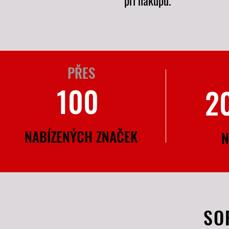
při nákupu.
PŘES​
100
2
NABÍZENÝCH ZNAČEK
N
SO