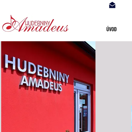
hud.a
... s Vámi již 20 let ...
ÚVOD