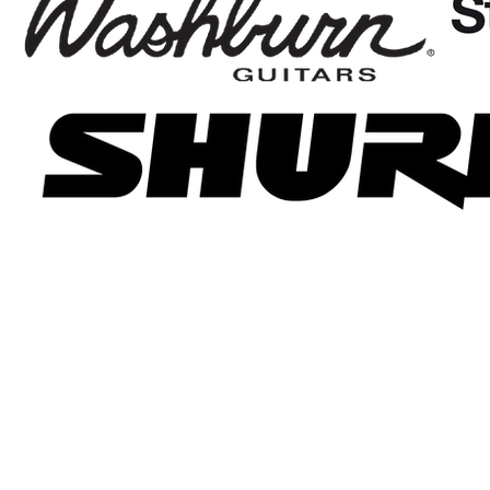
OBCHOD
HUDEB
PRONÁJEM STAGE, ZVUČENÍ
Prodejn
MALÝ AMADEUS
Hlavní 